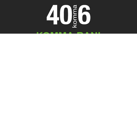
KOMMA RAN!
Meeting Point
40komma6 GmbH
Königstr. 45
32547 Bad Oeynhausen
05731 . 755 59 50
office@40komma6.de
Kernkompetenz
TYPO3-Agentur
Konzeption und Beratung
Websites und Shops