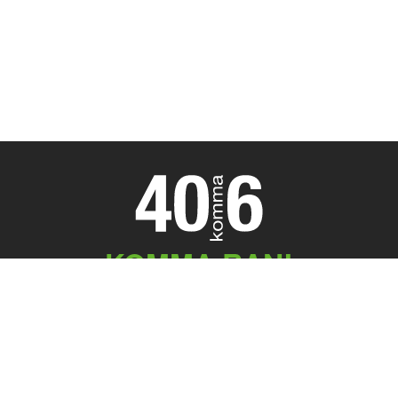
KOMMA RAN!
Meeting Point
40komma6 GmbH
Königstr. 45
32547 Bad Oeynhausen