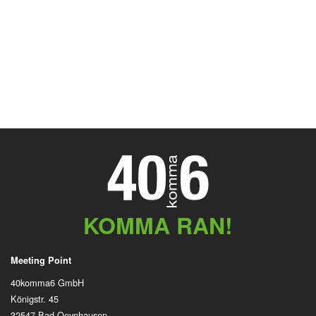
KOMMA RAN!
Meeting Point
40komma6 GmbH
Königstr. 45
32547 Bad Oeynhausen