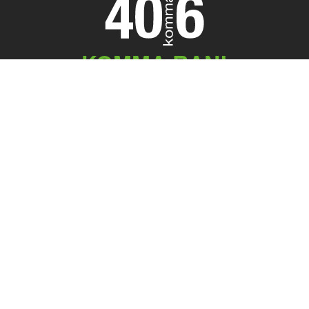
KOMMA RAN!
Meeting Point
40komma6 GmbH
Königstr. 45
32547 Bad Oeynhausen
05731 . 755 59 50
office@40komma6.de
Kernkompetenz
TYPO3-Agentur
Konzeption und Beratung
Websites und Shops
Online Marketing