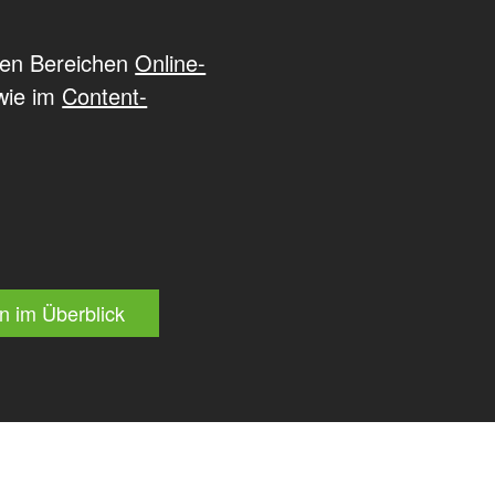
den Bereichen
Online-
wie im
Content-
n im Überblick