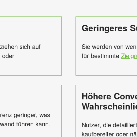
Geringeres 
ziehen sich auf
Sie werden von weni
n oder
für bestimmte
Zielg
Höhere Conve
Wahrscheinlic
rrenz geringer, was
fwand führen kann.
Nutzer, die detaillie
kaufbereiter oder n