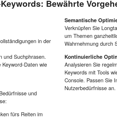
l-Keywords: Bewährte Vorgeh
Semantische Optimi
Verknüpfen Sie Longta
um Themen ganzheitlic
llständigungen in der
Wahrnehmung durch S
en und Suchphrasen.
Kontinuierliche Opti
rte Keyword-Daten wie
Analysieren Sie regelm
Keywords mit Tools w
Console. Passen Sie I
Nutzerbedürfnisse an.
e Bedürfnisse und
se:
ken fürs Reiten im