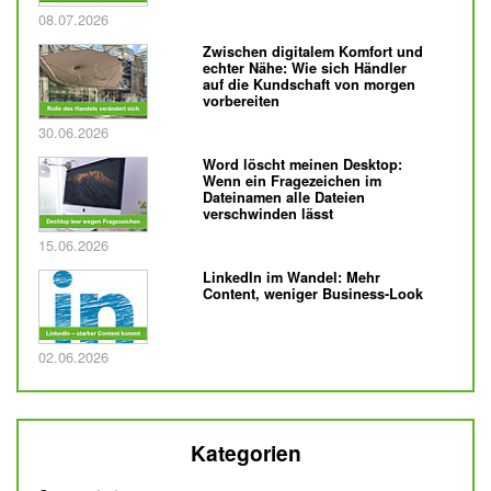
Veröffentlicht am
08.07.2026
Zwischen digitalem Komfort und
echter Nähe: Wie sich Händler
auf die Kundschaft von morgen
vorbereiten
Veröffentlicht am
30.06.2026
Word löscht meinen Desktop:
Wenn ein Fragezeichen im
Dateinamen alle Dateien
verschwinden lässt
Veröffentlicht am
15.06.2026
LinkedIn im Wandel: Mehr
Content, weniger Business-Look
Veröffentlicht am
02.06.2026
Kategorien