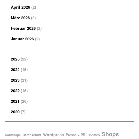
April 2026
2
März 2026
2
Februar 2026
2
Januar 2026
2
2025
22
2024
15
2023
21
2022
16
2021
26
2020
7
Alle Blogarti
" anzei
Shops
Alle Blogartikel mit dem Schlagwort "
" anzeigen
Wordpress
Alle Blogartikel mit dem Schlagwort "
" anzeigen
Alle Blogartikel mit dem Schlagwort "
" anzeigen
Presse + PR
Alle Blogartikel mit dem Schlagwo
" anzeigen
Alle Blogartikel mit dem Schlagwort "
" anzeigen
Datenschutz
Updates
Workshops