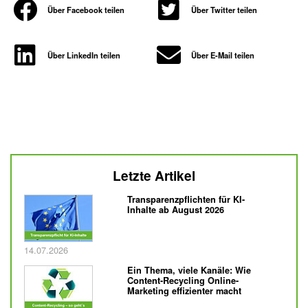
Über Facebook teilen
Über Twitter teilen
Über LinkedIn teilen
Über E-Mail teilen
Letzte Artikel
Transparenzpflichten für KI-
Inhalte ab August 2026
Veröffentlicht am
14.07.2026
Ein Thema, viele Kanäle: Wie
Content-Recycling Online-
Marketing effizienter macht