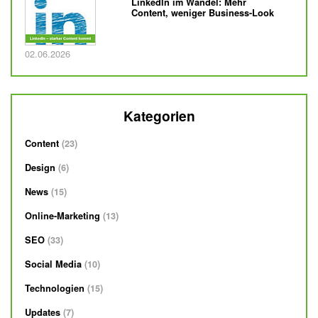
LinkedIn im Wandel: Mehr
Content, weniger Business-Look
Veröffentlicht am
02.06.2026
Kategorien
Content
23
Design
6
News
15
Online-Marketing
13
SEO
33
Social Media
10
Technologien
15
Updates
7