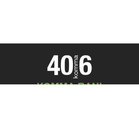
KOMMA RAN!
Meeting Point
40komma6 GmbH
Königstr. 45
32547 Bad Oeynhausen
05731 . 755 59 50