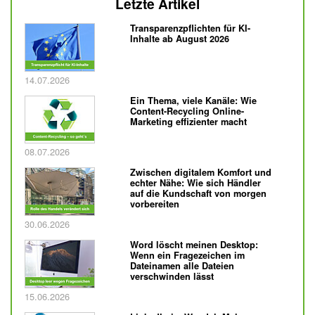
Letzte Artikel
Transparenzpflichten für KI-
Inhalte ab August 2026
Veröffentlicht am
14.07.2026
Ein Thema, viele Kanäle: Wie
Content-Recycling Online-
Marketing effizienter macht
Veröffentlicht am
08.07.2026
Zwischen digitalem Komfort und
echter Nähe: Wie sich Händler
auf die Kundschaft von morgen
vorbereiten
Veröffentlicht am
30.06.2026
Word löscht meinen Desktop:
Wenn ein Fragezeichen im
Dateinamen alle Dateien
verschwinden lässt
Veröffentlicht am
15.06.2026