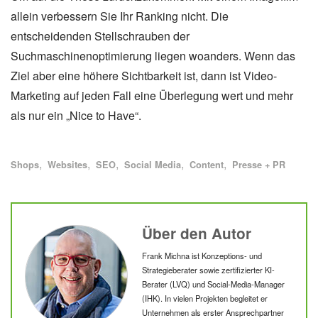
allein verbessern Sie Ihr Ranking nicht. Die
entscheidenden Stellschrauben der
Suchmaschinenoptimierung liegen woanders. Wenn das
Ziel aber eine höhere Sichtbarkeit ist, dann ist Video-
Marketing auf jeden Fall eine Überlegung wert und mehr
als nur ein „Nice to Have“.
Alle Blogartikel mit dem Schlagwort "
" anzeigen
Alle Blogartikel mit dem Schlagwort "
" anzeigen
Alle Blogartikel mit dem Schlagwort "
" anzeigen
Alle Blogartikel mit dem Schlagwort "
" anzeigen
Alle Blogartikel mit dem Schl
" anzeigen
Alle Blogartikel mi
" anzei
Schlagworte
Shops
Websites
SEO
Social Media
Content
Presse + PR
Frank Mi
Über den Autor
Frank Michna ist Konzeptions- und
Strategieberater sowie zertifizierter KI-
Berater (LVQ) und Social-Media-Manager
(IHK). In vielen Projekten begleitet er
Unternehmen als erster Ansprechpartner