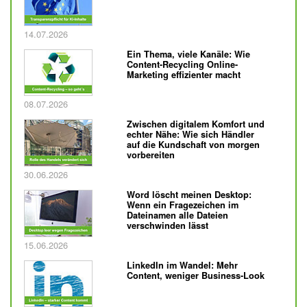
Veröffentlicht am
14.07.2026
Ein Thema, viele Kanäle: Wie
Content-Recycling Online-
Marketing effizienter macht
Veröffentlicht am
08.07.2026
Zwischen digitalem Komfort und
echter Nähe: Wie sich Händler
auf die Kundschaft von morgen
vorbereiten
Veröffentlicht am
30.06.2026
Word löscht meinen Desktop:
Wenn ein Fragezeichen im
Dateinamen alle Dateien
verschwinden lässt
Veröffentlicht am
15.06.2026
LinkedIn im Wandel: Mehr
Content, weniger Business-Look