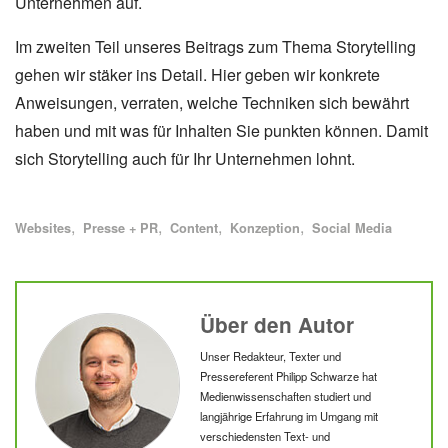
Unternehmen auf.
Im zweiten Teil unseres Beitrags zum Thema Storytelling
gehen wir stäker ins Detail. Hier geben wir konkrete
Anweisungen, verraten, welche Techniken sich bewährt
haben und mit was für Inhalten Sie punkten können. Damit
sich Storytelling auch für Ihr Unternehmen lohnt.
Alle Blogartikel mit dem Schlagwort "
" anzeigen
Alle Blogartikel mit dem Schlagwort "
" anzeigen
Alle Blogartikel mit dem Schlagwort "
" anzeigen
Alle Blogartikel mit dem Schlagwor
" anzeigen
Alle Blogartikel mit 
" anzeig
Schlagworte
Websites
Presse + PR
Content
Konzeption
Social Media
Philipp 
Über den Autor
Unser Redakteur, Texter und
Pressereferent Philipp Schwarze hat
Medienwissenschaften studiert und
langjährige Erfahrung im Umgang mit
verschiedensten Text- und