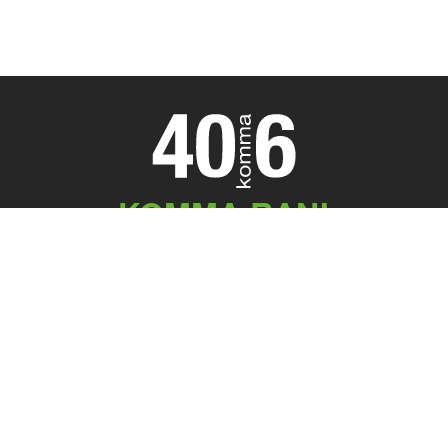
KOMMA RAN!
Meeting Point
40komma6 GmbH
Königstr. 45
32547 Bad Oeynhausen
05731 . 755 59 50
office@40komma6.de