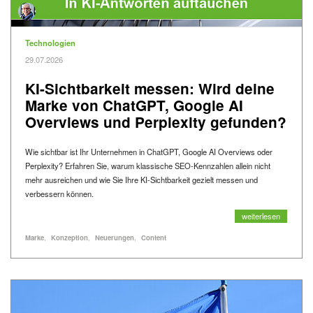
Kategorie
Technologien
Veröffentlicht am
29.07.2026
KI-Sichtbarkeit messen: Wird deine
Marke von ChatGPT, Google AI
Overviews und Perplexity gefunden?
Wie sichtbar ist Ihr Unternehmen in ChatGPT, Google AI Overviews oder
Perplexity? Erfahren Sie, warum klassische SEO-Kennzahlen allein nicht
mehr ausreichen und wie Sie Ihre KI-Sichtbarkeit gezielt messen und
verbessern können.
KI-Sichtbarkeit mes
weiterlesen
Alle Blogartikel mit dem Schlagwort "
" anzeigen
Alle Blogartikel mit dem Schlagwort "
" anzeigen
Alle Blogartikel mit dem Schlagwort "
" anzeigen
Alle Blogartikel mit dem Schlagwort "
" anzeigen
Schlagworte
Marke
Konzeption
Neuerungen
Content