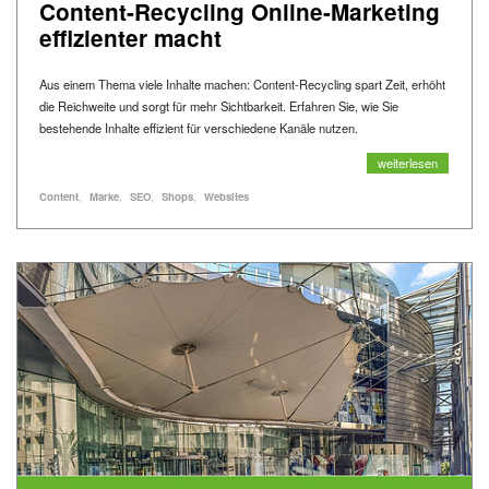
Content-Recycling Online-Marketing
effizienter macht
Aus einem Thema viele Inhalte machen: Content-Recycling spart Zeit, erhöht
die Reichweite und sorgt für mehr Sichtbarkeit. Erfahren Sie, wie Sie
bestehende Inhalte effizient für verschiedene Kanäle nutzen.
Ein Thema, viele Kan
weiterlesen
Alle Blogartikel mit dem Schlagwort "
" anzeigen
Alle Blogartikel mit dem Schlagwort "
" anzeigen
Alle Blogartikel mit dem Schlagwort "
" anzeigen
Alle Blogartikel mit dem Schlagwort "
" anzeigen
Alle Blogartikel mit dem Schlagwort "
" anzeigen
Schlagworte
Content
Marke
SEO
Shops
Websites