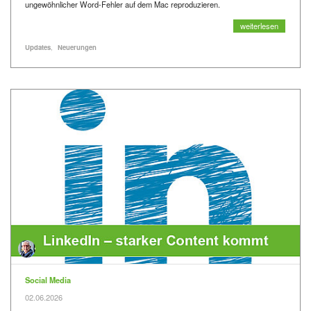
ungewöhnlicher Word-Fehler auf dem Mac reproduzieren.
Word löscht meinen 
weiterlesen
Alle Blogartikel mit dem Schlagwort "
" anzeigen
Alle Blogartikel mit dem Schlagwort "
" anzeigen
Schlagworte
Updates
Neuerungen
Kategorie
Social Media
Veröffentlicht am
02.06.2026