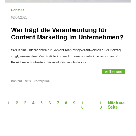
Kategorie
Content
Veröffentlicht am
02.04.2026
Wer trägt die Verantwortung für
Content Marketing im Unternehmen?
Wer ist im Unternehmen für Content Marketing verantwortlich? Der Beitrag
zeigt, warum klare Zuständigkeiten und Zusammenarbeit zwischen mehreren
Bereichen entscheidend für erfolgreiche Inhalte sind.
Wer trägt die Verant
weiterlesen
Alle Blogartikel mit dem Schlagwort "
" anzeigen
Alle Blogartikel mit dem Schlagwort "
" anzeigen
Alle Blogartikel mit dem Schlagwort "
" anzeigen
Schlagworte
Content
SEO
Konzeption
1
2
3
4
5
6
7
8
9
1
…
1
Nächste
0
3
Seite