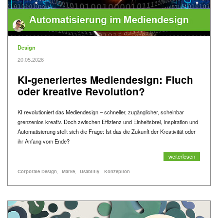
Kategorie
Design
Veröffentlicht am
20.05.2026
KI-generiertes Mediendesign: Fluch
oder kreative Revolution?
KI revolutioniert das Mediendesign – schneller, zugänglicher, scheinbar
grenzenlos kreativ. Doch zwischen Effizienz und Einheitsbrei, Inspiration und
Automatisierung stellt sich die Frage: Ist das die Zukunft der Kreativität oder
ihr Anfang vom Ende?
KI-generiertes Medie
weiterlesen
Alle Blogartikel mit dem Schlagwort "
" anzeigen
Alle Blogartikel mit dem Schlagwort "
" anzeigen
Alle Blogartikel mit dem Schlagwort "
" anzeigen
Alle Blogartikel mit dem Schlagwort "
" anzeigen
Schlagworte
Corporate Design
Marke
Usability
Konzeption