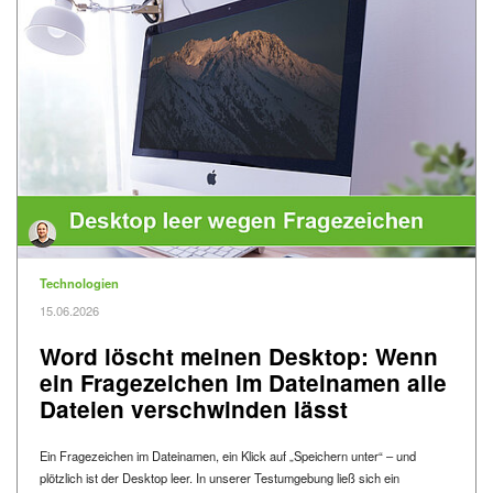
Kategorie
Technologien
Veröffentlicht am
15.06.2026
Word löscht meinen Desktop: Wenn
ein Fragezeichen im Dateinamen alle
Dateien verschwinden lässt
Ein Fragezeichen im Dateinamen, ein Klick auf „Speichern unter“ – und
plötzlich ist der Desktop leer. In unserer Testumgebung ließ sich ein