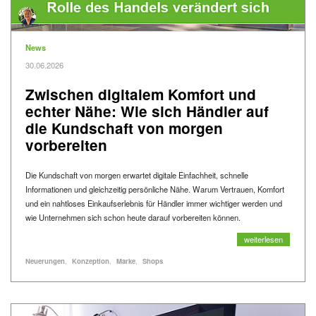
Kategorie
News
Veröffentlicht am
30.06.2026
Zwischen digitalem Komfort und
echter Nähe: Wie sich Händler auf
die Kundschaft von morgen
vorbereiten
Die Kundschaft von morgen erwartet digitale Einfachheit, schnelle
Informationen und gleichzeitig persönliche Nähe. Warum Vertrauen, Komfort
und ein nahtloses Einkaufserlebnis für Händler immer wichtiger werden und
wie Unternehmen sich schon heute darauf vorbereiten können.
Zwischen digitalem K
weiterlesen
Alle Blogartikel mit dem Schlagwort "
" anzeigen
Alle Blogartikel mit dem Schlagwort "
" anzeigen
Alle Blogartikel mit dem Schlagwort "
" anzeigen
Alle Blogartikel mit dem Schlagwort "
" anzeigen
Schlagworte
Neuerungen
Konzeption
Marke
Shops