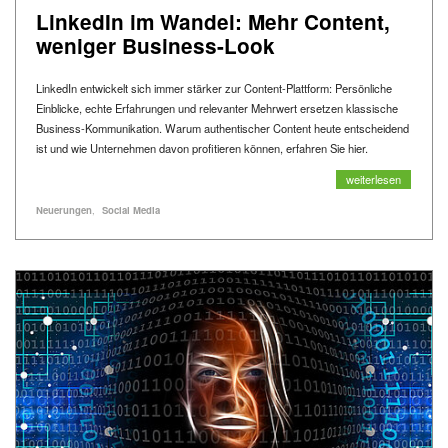
LinkedIn im Wandel: Mehr Content,
weniger Business-Look
LinkedIn entwickelt sich immer stärker zur Content-Plattform: Persönliche
Einblicke, echte Erfahrungen und relevanter Mehrwert ersetzen klassische
Business-Kommunikation. Warum authentischer Content heute entscheidend
ist und wie Unternehmen davon profitieren können, erfahren Sie hier.
LinkedIn im Wandel:
weiterlesen
Alle Blogartikel mit dem Schlagwort "
" anzeigen
Alle Blogartikel mit dem Schlagwort "
" anzeigen
Schlagworte
Neuerungen
Social Media