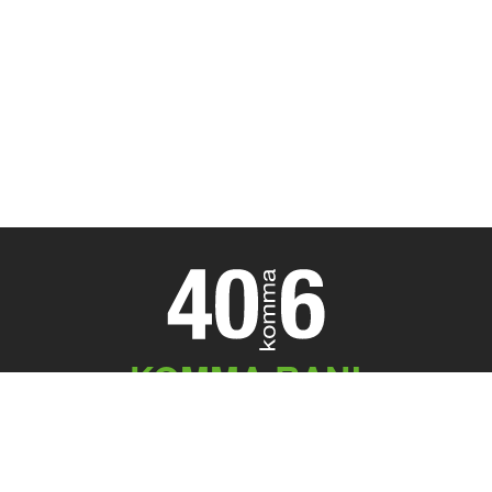
KOMMA RAN!
Meeting Point
40komma6 GmbH