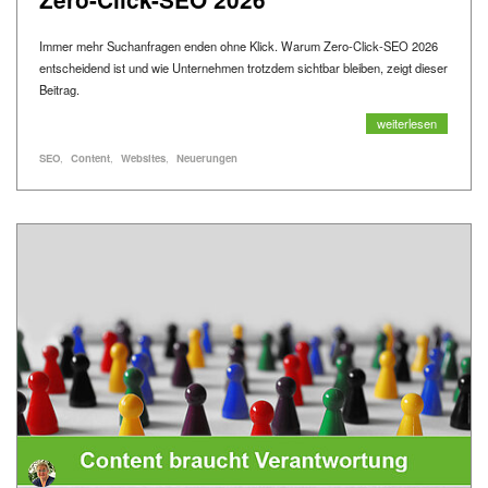
Immer mehr Suchanfragen enden ohne Klick. Warum Zero-Click-SEO 2026
entscheidend ist und wie Unternehmen trotzdem sichtbar bleiben, zeigt dieser
Beitrag.
Zero-Click-SEO 202
weiterlesen
Alle Blogartikel mit dem Schlagwort "
" anzeigen
Alle Blogartikel mit dem Schlagwort "
" anzeigen
Alle Blogartikel mit dem Schlagwort "
" anzeigen
Alle Blogartikel mit dem Schlagwort "
" anzeigen
Schlagworte
SEO
Content
Websites
Neuerungen