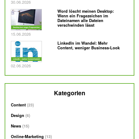
Veröffentlicht am
30.06.2026
Word löscht meinen Desktop:
Wenn ein Fragezeichen im
Dateinamen alle Dateien
verschwinden lässt
Veröffentlicht am
15.06.2026
LinkedIn im Wandel: Mehr
Content, weniger Business-Look
Veröffentlicht am
02.06.2026
Kategorien
Content
23
Design
6
News
15
Online-Marketing
13