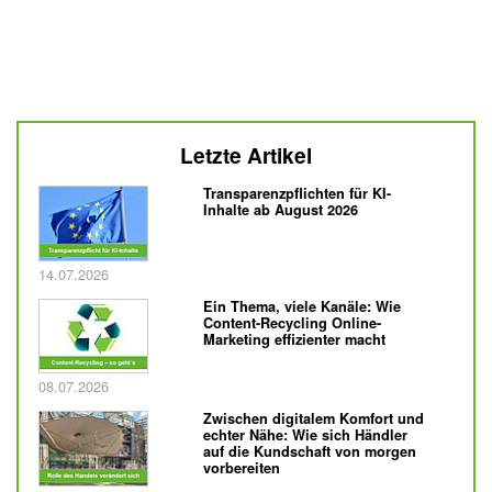
Letzte Artikel
Transparenzpflichten für KI-
Inhalte ab August 2026
Veröffentlicht am
14.07.2026
Ein Thema, viele Kanäle: Wie
Content-Recycling Online-
Marketing effizienter macht
Veröffentlicht am
08.07.2026
Zwischen digitalem Komfort und
echter Nähe: Wie sich Händler
auf die Kundschaft von morgen
vorbereiten