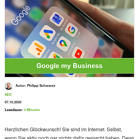
Autor:
Philipp Schwarze
Kategorie
SEO
Veröffentlicht am
07.10.2020
Lesedauer:
4 Minuten
Herzlichen Glückwunsch! Sie sind im Internet. Selbst,
wenn Sie aktiv noch gar nichts dafür gemacht haben. Denn