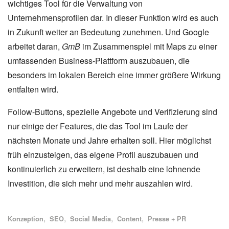
wichtiges Tool für die Verwaltung von
Unternehmensprofilen dar. In dieser Funktion wird es auch
in Zukunft weiter an Bedeutung zunehmen. Und Google
arbeitet daran,
GmB
im Zusammenspiel mit Maps zu einer
umfassenden Business-Plattform auszubauen, die
besonders im lokalen Bereich eine immer größere Wirkung
entfalten wird.
Follow-Buttons, spezielle Angebote und Verifizierung sind
nur einige der Features, die das Tool im Laufe der
nächsten Monate und Jahre erhalten soll. Hier möglichst
früh einzusteigen, das eigene Profil auszubauen und
kontinuierlich zu erweitern, ist deshalb eine lohnende
Investition, die sich mehr und mehr auszahlen wird.
Alle Blogartikel mit dem Schlagwort "
" anzeigen
Alle Blogartikel mit dem Schlagwort "
" anzeigen
Alle Blogartikel mit dem Schlagwort "
" anzeigen
Alle Blogartikel mit dem Schlagwort
" anzeigen
Alle Blogartikel mit dem 
" anzeigen
Schlagworte
Konzeption
SEO
Social Media
Content
Presse + PR