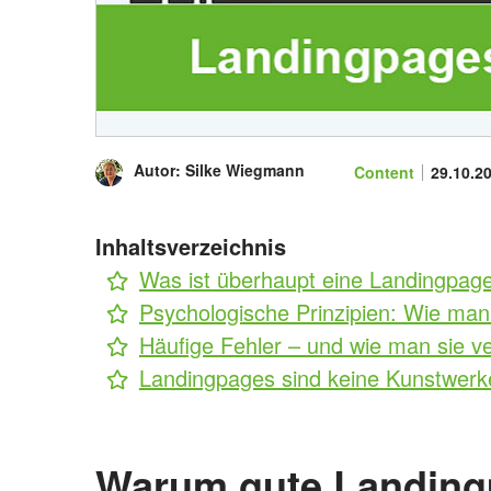
Autor:
Silke Wiegmann
Kategorie
Content
Veröffen
29.10.2
Inhaltsverzeichnis
Was ist überhaupt eine Landingpage
Psychologische Prinzipien: Wie man
Häufige Fehler – und wie man sie v
Landingpages sind keine Kunstwer
Warum gute Landing