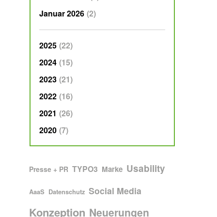
Januar 2026
2
2025
22
2024
15
2023
21
2022
16
2021
26
2020
7
Alle Blogartikel mit
" anzeigen
Usability
Alle Blogartikel mit dem Schlagwort "
" anzeigen
TYPO3
Alle Blogartikel mit dem Schlagwo
" anzeigen
Alle Blogartikel mit dem Schlagwort "
" anzeigen
Marke
Presse + PR
Alle Blogartikel mit dem Schla
" anzeigen
Social Media
Alle Blogartikel mit dem Schlagwort "
" anzeigen
Alle Blogartikel mit dem Schlagwort "
" anzeigen
AaaS
Datenschutz
Alle Blogartikel mit dem Schlagwort "
" anzeigen
Konzeption
Alle Blogartikel mit dem 
" anzeigen
Neuerungen