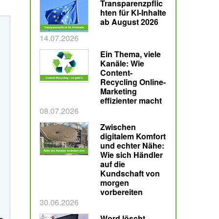
Transparenzpflic
hten für KI-Inhalte
ab August 2026
Veröffentlicht am
14.07.2026
Ein Thema, viele
Kanäle: Wie
Content-
Recycling Online-
Marketing
effizienter macht
Veröffentlicht am
08.07.2026
Zwischen
digitalem Komfort
und echter Nähe:
Wie sich Händler
auf die
Kundschaft von
morgen
vorbereiten
Veröffentlicht am
30.06.2026
Word löscht