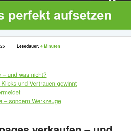
tlicht am
025
Lesedauer:
4 Minuten
 – und was nicht?
 Klicks und Vertrauen gewinnt
ermeidet
ke – sondern Werkzeuge
pages verkaufen – und