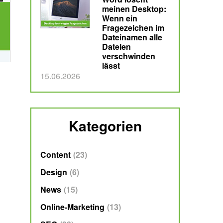
meinen Desktop:
Wenn ein
Fragezeichen im
Dateinamen alle
Dateien
verschwinden
lässt
Veröffentlicht am
15.06.2026
Kategorien
Content
23
Design
6
News
15
Online-Marketing
13