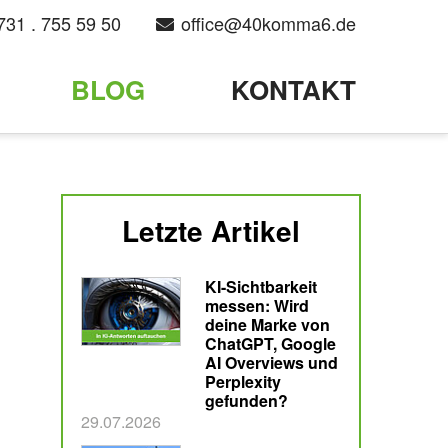
731 . 755 59 50
office@40komma6.de
BLOG
KONTAKT
Letzte Artikel
KI-Sichtbarkeit
messen: Wird
deine Marke von
ChatGPT, Google
AI Overviews und
Perplexity
gefunden?
Veröffentlicht am
29.07.2026